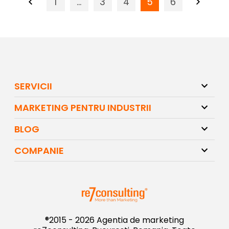
Page
1
…
Page
3
Page
4
Page
5
Page
6
SERVICII
MARKETING PENTRU INDUSTRII
BLOG
COMPANIE
®2015 - 2026 Agentia de marketing