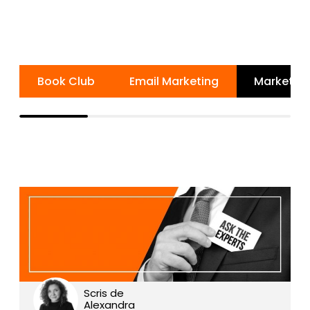
Book Club
Email Marketing
Marketing
Scris de
Alexandra