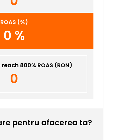
0
ROAS
(%)
0 %
o reach 800% ROAS (
RON
)
0
itare pentru afacerea ta?