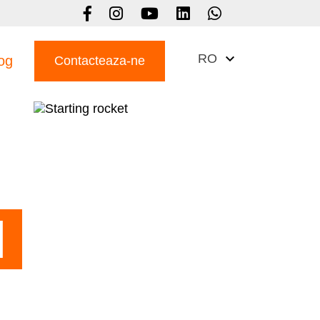
RO
og
Contacteaza-ne
I