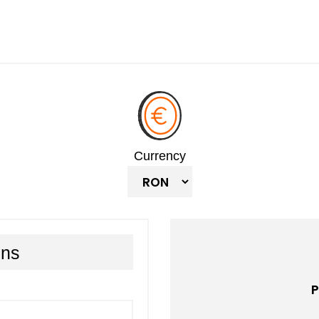
Currency
ons
P