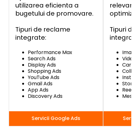
utilizarea eficienta a
relevante
bugetului de promovare.
optimizat
Tipuri de reclame
Tipuri de
integrate:
integrate
Performance Max
Image 
Search Ads
Video 
Display Ads
Carous
Shopping Ads
Collect
YouTube Ads
Instan
Gmail Ads
Story 
App Ads
Reels 
Discovery Ads
Messen
Servicii Google Ads
Servic