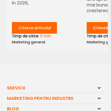
In 2026,
mai buna i
cresterea 
Citeste articolul
Citeste a
Timp de citire:
11 min
Timp de citi
Marketing general
Marketing ge
SERVICII
MARKETING PENTRU INDUSTRII
BLOG