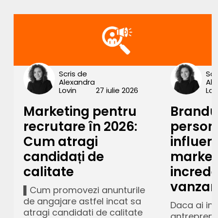
Scris de
Scr
Alexandra
Al
Lovin
27 iulie 2026
Lov
Marketing pentru
Brandul
recrutare în 2026:
person
Cum atragi
influe
candidați de
market
calitate
increde
vanzari
▌Cum promovezi anunturile
de angajare astfel incat sa
Daca ai in
atragi candidati de calitate
antrepreno