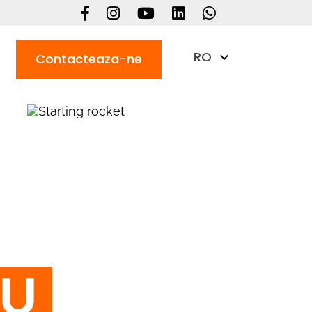
RO
Contacteaza-ne
RU