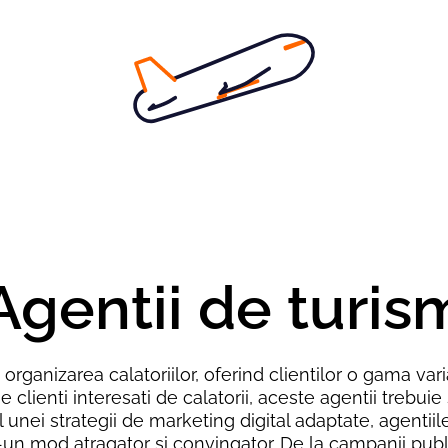
Agentii de turis
n organizarea calatoriilor, oferind clientilor o gama va
ge clienti interesati de calatorii, aceste agentii trebui
 unei strategii de marketing digital adaptate, agentii
ntr-un mod atragator si convingator. De la campanii pub