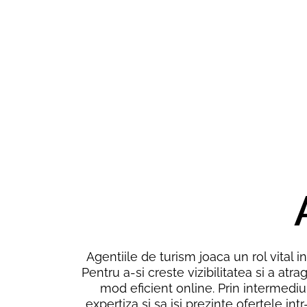
Agentiile de turism joaca un rol vital i
Pentru a-si creste vizibilitatea si a atra
mod eficient online. Prin intermediul
expertiza si sa isi prezinte ofertele i