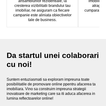
ansamblurilor rezidentiale, la
imobiliar c
cresterea vizibilitatii brandului tau
atrage a
imobiliar, ne asiguram ca fiecare
cumparatori, 
campanie este aliniata obiectivelor
tale de business.
Da startul unei colaborari
cu noi!
Suntem entuziasmati sa exploram impreuna toate
posibilitatile de promovare online ppentru afacerea ta
imobiliara. Vino sa construim impreuna strategii
inovatoare de marketing care sa iti aduca afacerea in
lumina reflectoarelor online!