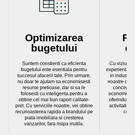
Optimizarea
Re
bugetului
d
Suntem constienti ca eficienta
Cu viziunea
bugetului este esentiala pentru
experienta v
succesul afacerii tale. Prin urmare,
in industria
nu doar te ajutam sa economisesti
noastre de m
resurse pretioase, dar si sa le
concepute 
folosesti cu inteligenta pentru a
economisesti 
obtine cel mai bun raport calitate-
oferindu-ti 
pret. Cu serviciile noastre, vei obtine
activitatile 
recunoasterea rapida a brandului pe
conti
piata imobiliara si cresterea
vanzarilor, fara risipa inutila.