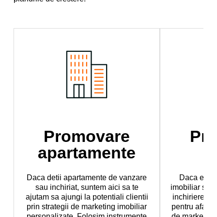
Promovare
Pr
apartamente
Daca detii apartamente de vanzare
Daca esti 
sau inchiriat, suntem aici sa te
imobiliar spe
ajutam sa ajungi la potentiali clientii
inchirierea 
prin strategii de marketing imobiliar
pentru afacere
personalizate. Folosim instrumente
de marketing