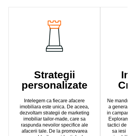
Strategii
Ino
personalizate
Cre
Intelegem ca fiecare afacere
Ne mandrim c
imobiliara este unica. De aceea,
a genera idei
dezvoltam strategii de marketing
in campaniile
imobiliar tailor-made, care sa
Exploram con
raspunda nevoilor specifice ale
tactici de mar
afacerii tale. De la promovarea
sa iesi in 