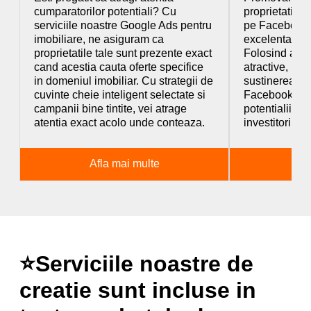
cumparatorilor potentiali? Cu
proprietati si
serviciile noastre Google Ads pentru
pe Facebook 
imobiliare, ne asiguram ca
excelenta de a
proprietatile tale sunt prezente exact
Folosind anun
cand acestia cauta oferte specifice
atractive, put
in domeniul imobiliar. Cu strategii de
sustinerea co
cuvinte cheie inteligent selectate si
Facebook, co
campanii bine tintite, vei atrage
potentialii c
atentia exact acolo unde conteaza.
investitori.
Afla mai multe
Af
⭐Serviciile noastre de
creatie sunt incluse in