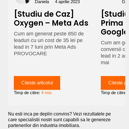
Daniela
4 aprilie 2023
Gra
[Studiu de Caz]
[Studiu
Oxygen – Meta Ads
Prima 
Google
Cum am generat peste 850 de
leaduri cu un cost de 35 lei pe
Cum am gen
lead in 7 luni prin Meta Ads
conversii cu
PROVOCARE
lead in 2 
mai
Citeste articolul
Citeste art
Timp de citire:
4 min
Timp de citire:
Nu esti inca pe deplin convins? Vezi rezultatele pe
care specialistii nostri sunt capabili sa le genereze
partenerilor din industria imobiliara.