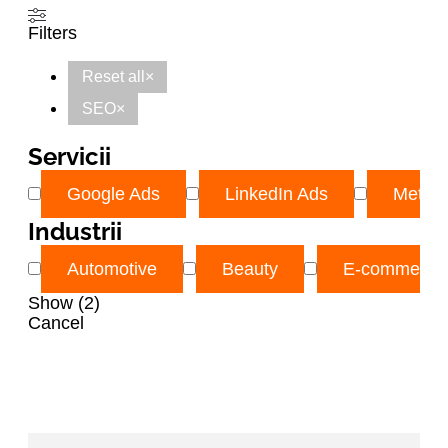
Filters
Reset all
×
SEO
×
Servicii
Google Ads
LinkedIn Ads
Meta 
Industrii
Automotive
Beauty
E-commerce
Show
(
2
)
Cancel