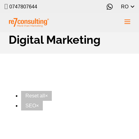
0747807644
RO
Studii de caz
Digital Marketing
Reset all
×
SEO
×