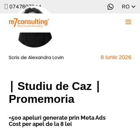
0747807644
RO
Scris de
Alexandra Lovin
8 iunie 2026
∣ Studiu de Caz ∣
Promemoria
+500 apeluri generate prin Meta Ads
Cost per apel de la 8 lei