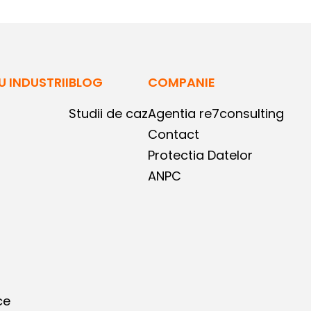
 INDUSTRII
BLOG
COMPANIE
Studii de caz
Agentia re7consulting
Contact
Protectia Datelor
ANPC
ce