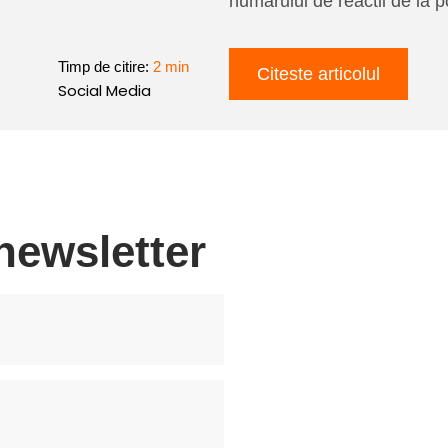
numarului de reactii de la p
Timp de citire:
2 min
Citeste articolul
Social Media
newsletter