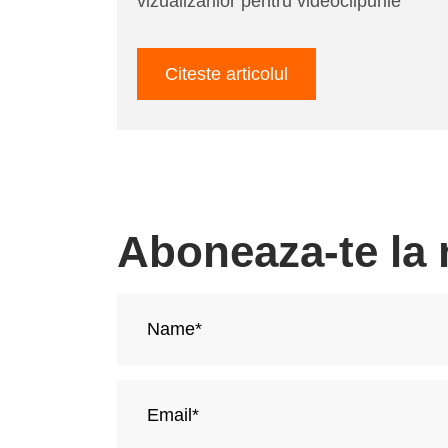
vizualizarilor pentru videoclipurile
Citeste articolul
Aboneaza-te la 
Nume
si
Prenume*
Adresa
de
email*