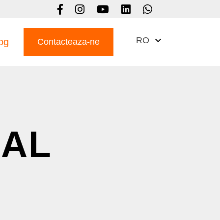
RO
og
Contacteaza-ne
IAL