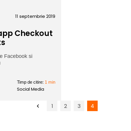
11 septembrie 2019
-app Checkout
ts
le Facebook si
u
Timp de citire:
1 min
Social Media
Page
1
Page
2
Page
3
Page
4