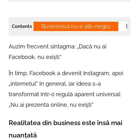
Businessul nu e alb-negru
Bran
Contents
Auzim frecvent sintagma: „Dacă nu ai
Facebook, nu exiști.”
În timp, Facebook a devenit Instagram, apoi
„internetul” în general, iar ideea s-a
transformat într-o regulă aparent universal:
„Nu ai prezenta online, nu exiști”
Realitatea din business este însă mai
nuanțată