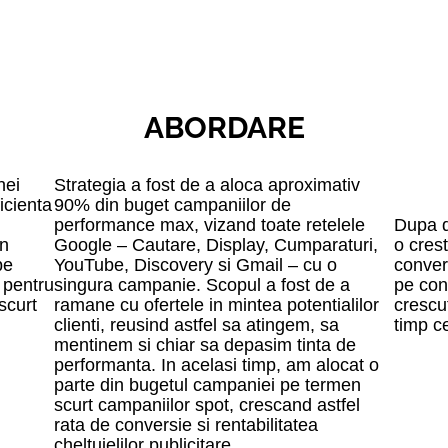
ABORDARE
nei
Strategia a fost de a aloca aproximativ
icienta
90% din buget campaniilor de
performance max, vizand toate retelele
Dupa do
in
Google – Cautare, Display, Cumparaturi,
o cres
pe
YouTube, Discovery si Gmail – cu o
conver
e pentru
singura campanie. Scopul a fost de a
pe con
scurt
ramane cu ofertele in mintea potentialilor
crescu
clienti, reusind astfel sa atingem, sa
timp c
mentinem si chiar sa depasim tinta de
performanta. In acelasi timp, am alocat o
parte din bugetul campaniei pe termen
scurt campaniilor spot, crescand astfel
rata de conversie si rentabilitatea
cheltuielilor publicitare.