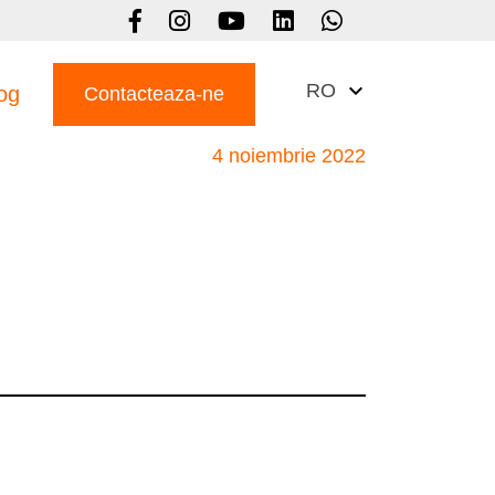
RO
og
Contacteaza-ne
4 noiembrie 2022