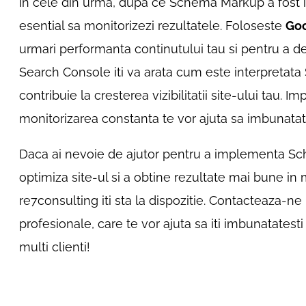
In cele din urma, dupa ce Schema Markup a fost i
esential sa monitorizezi rezultatele. Foloseste
Goo
urmari performanta continutului tau si pentru a de
Search Console iti va arata cum este interpreta
contribuie la cresterea vizibilitatii site-ului tau. 
monitorizarea constanta te vor ajuta sa imbunatatest
Daca ai nevoie de ajutor pentru a implementa S
optimiza site-ul si a obtine rezultate mai bune i
re7consulting iti sta la dispozitie. Contacteaza-n
profesionale, care te vor ajuta sa iti imbunatatesti 
multi clienti!