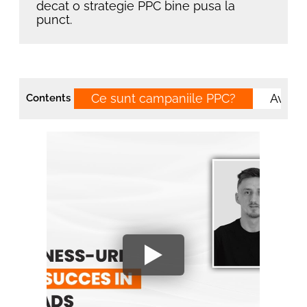
decat o strategie PPC bine pusa la
punct.
Ce sunt campaniile PPC?
Avanta
Contents