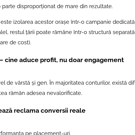
 parte disproporționat de mare din rezultate.
ntă este izolarea acestor orașe într-o campanie dedicată
el, restul țării poate rămâne într-o structură separată
are de cost).
 – cine aduce profit, nu doar engagement
el de vârstă și gen. În majoritatea conturilor, există di
tea rămân adesea nevalorificate.
ază reclama conversii reale
erformanța pe placement-uri.