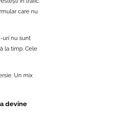
stești în trafic.
ormular care nu
-uri nu sunt
ă la timp. Cele
ersie. Un mix
ea devine