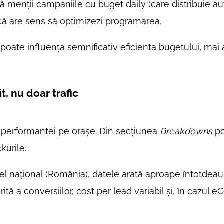
ă menții campaniile cu buget daily (care distribuie a
dacă are sens să optimizezi programarea.
oate influența semnificativ eficiența bugetului, mai al
t, nu doar trafic
ia performanței pe orașe. Din secțiunea
Breakdowns
po
kurile.
vel național (România), datele arată aproape întotdea
rită a conversiilor, cost per lead variabil și, în cazul