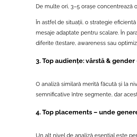
De multe ori, 3–5 orașe concentrează o
În astfel de situații, o strategie eficie
mesaje adaptate pentru scalare. În paral
diferite (testare, awareness sau optimiz
3. Top audiențe: vârstă & gender
O analiză similară merită făcută și la niv
semnificative între segmente, dar aces
4. Top placements – unde genere
Un alt nivel de analiză esențial este p