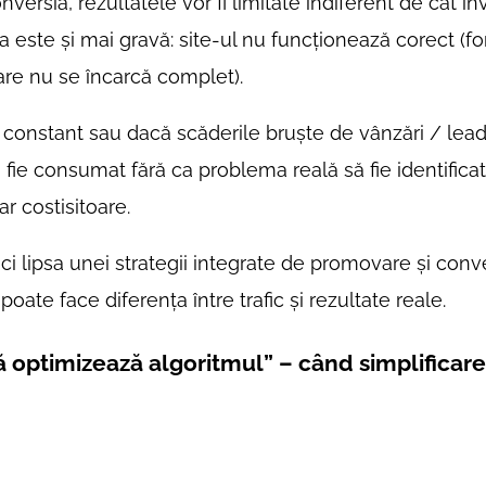
rsia, rezultatele vor fi limitate indiferent de cât inve
ma este și mai gravă: site-ul nu funcționează corect (f
care nu se încarcă complet).
 constant sau dacă scăderile bruște de vânzări / lead
fie consumat fără ca problema reală să fie identificat
r costisitoare.
ci lipsa unei strategii integrate de promovare și conv
poate face diferența între trafic și rezultate reale.
că optimizează algoritmul” – când simplificar