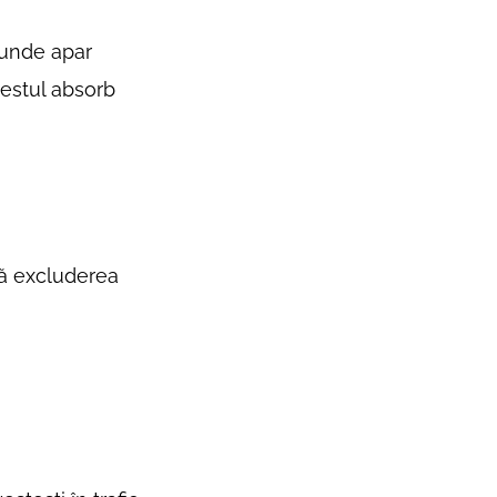
i unde apar
Restul absorb
ră excluderea