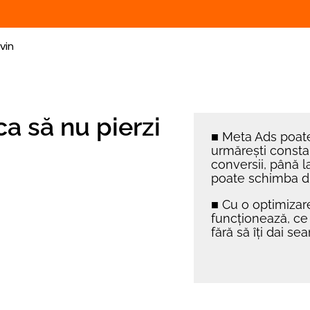
vin
ca să nu pierzi
■
Meta Ads poat
urmărești constan
conversii, până la
poate schimba di
■
Cu o optimizare
funcționează, ce 
fără să îți dai se