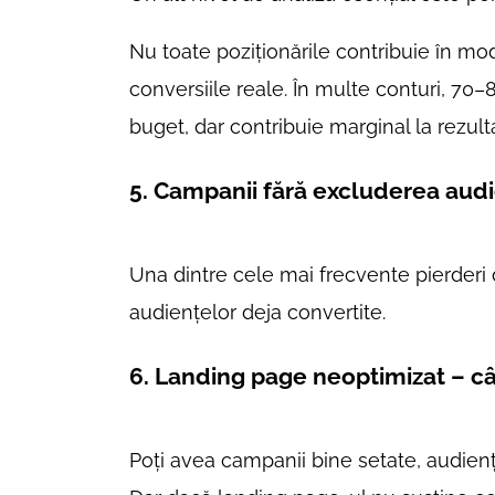
Nu toate poziționările contribuie în mod
conversiile reale. În multe conturi, 70
buget, dar contribuie marginal la rezulta
5. Campanii fără excluderea audien
Una dintre cele mai frecvente pierderi
audiențelor deja convertite.
6. Landing page neoptimizat – câ
Poți avea campanii bine setate, audienț