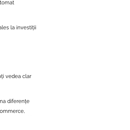
utomat
es la investiții
ți vedea clar
una diferențe
 eCommerce,