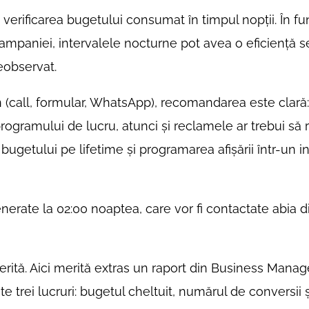
verificarea bugetului consumat în timpul nopții. În fu
 campaniei, intervalele nocturne pot avea o eficiență s
eobservat.
 (call, formular, WhatsApp), recomandarea este clară
rogramului de lucru, atunci și reclamele ar trebui să r
bugetului pe lifetime și programarea afișării într-un in
 generate la 02:00 noaptea, care vor fi contactate abia
ită. Aici merită extras un raport din Business Manag
e trei lucruri: bugetul cheltuit, numărul de conversii 