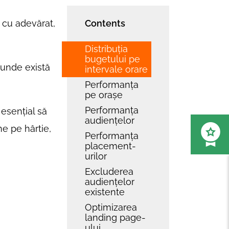
, cu adevărat,
Contents
Distribuția
bugetului pe
 unde există
intervale orare
Performanța
pe orașe
Performanța
 esențial să
audiențelor
ne pe hârtie,
Performanța
placement-
urilor
Excluderea
audiențelor
existente
Optimizarea
landing page-
ului