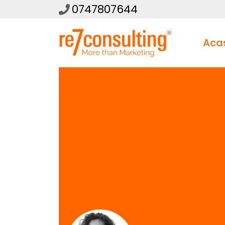
0747807644
Aca