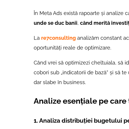
În Meta Ads există rapoarte și analize ca
unde se duc banii
,
când merită investi
La
re7consulting
analizăm constant ace
oportunități reale de optimizare.
Când vrei să optimizezi cheltuiala, să id
cobori sub „indicatorii de bază” și să te 
dar slabe în business.
Analize esențiale pe care t
1. Analiza distribuției bugetului 