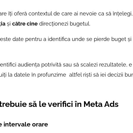
re îți oferă contextul de care ai nevoie ca să înțelegi
ția
și
către cine
direcționezi bugetul.
ste date pentru a identifica unde se pierde buget și
entifici audiența potrivită sau să scalezi rezultatele, e
uiți la datele în profunzime altfel riști să iei decizii bu
rebuie să le verifici în Meta Ads
pe intervale orare