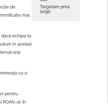
Targetare prea
ncție de
largă
emnificativ mai
: dacă echipa ta
uleze în același
terval orar
 dimineața cu o
er pentru
și ROAS-ul. În