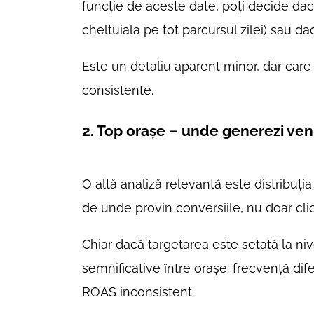
funcție de aceste date, poți decide dac
cheltuiala pe tot parcursul zilei) sau 
Este un detaliu aparent minor, dar care p
consistente.
2. Top orașe – unde generezi veni
O altă analiză relevantă este distribuț
de unde provin conversiile, nu doar clic
Chiar dacă targetarea este setată la ni
semnificative între orașe: frecvență dife
ROAS inconsistent.