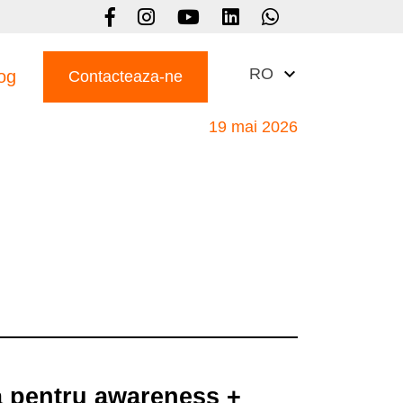
RO
og
Contacteaza-ne
19 mai 2026
a pentru awareness +