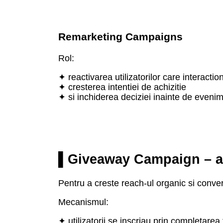
Remarketing Campaigns
Rol:
✦ reactivarea utilizatorilor care interact
✦ cresterea intentiei de achizitie
✦ si inchiderea deciziei inainte de eveni
▌Giveaway Campaign – acc
Pentru a creste reach-ul organic si conve
Mecanismul:
✦ utilizatorii se inscriau prin completarea