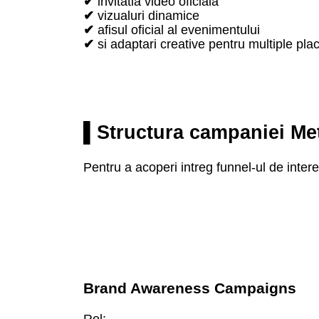
✔
invitatia video oficiala
✔
vizualuri dinamice
✔
afisul oficial al evenimentului
✔
si adaptari creative pentru multiple pl
▌Structura campaniei Me
Pentru a acoperi intreg funnel-ul de interes
Brand Awareness Campaigns
Rol: