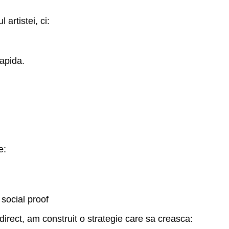
artistei, ci:
rapida.
e:
 social proof
irect, am construit o strategie care sa creasca: