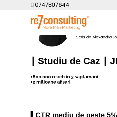
0747807644
Scris de
Alexandra Lo
∣ Studiu de Caz ∣ 
+800.000 reach in 3 saptamani
+2 milioane afisari
▌CTR mediu de peste 5% 