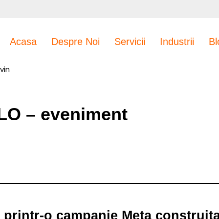
Acasa
Despre Noi
Servicii
Industrii
Bl
vin
JLO – eveniment
printr-o campanie Meta construit